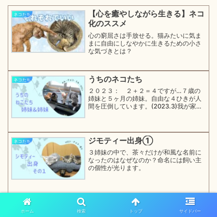
【心を癒やしながら生きる】ネコ
ネコたち
化のススメ
心の窮屈さは手放せる。猫みたいに気ま
まに自由にしなやかに生きるための小さ
な気づきとは？
うちのネコたち
ネコたち
２０２３： ２＋２＝４ですが…７歳の
姉妹と５ヶ月の姉妹。自由な４ひきが人
間を圧倒しています。(2023.3)我が家は
人間が４人、ねこ４ひきの８人家族です
が、娘は大学生になって一人暮らしをし
ているため普段は、３対４で数的にはね
こチームが勝って...
ジモティー出身①
ネコたち
３姉妹の中で、茶々だけが和風な名前に
なったのはなぜなのか？命名には飼い主
の個性が光ります。
眠いときは寝る
ネコたち
ホーム
検索
トップ
サイドバー
ぐっすり眠る子猫たち。起きてる時のや