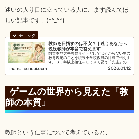
迷いの入り口に立っている人に、まず読んでほ
しい記事です。(*^_^*)
教師を目指すのは不安？｜迷うあなたへ
現役教師が本音で答えます
教育本や大手教育サイトだけでは分からない生の
教育現場のことを現役小学校教員の目線で伝えま
す。３０年以上担任をしてきて思う「先生」の大
変さと面白さ。教員を目指すことに不安を感じて
2026.01.12
mama-sensei.com
いる方に読んでほしい。教師として働くリアルを
知りたい人へ。教師の仕事のやりがい・不安の正
体を一つずつ整理します。
ゲームの世界から見えた「教
師の本質」
教師という仕事について考えていると、