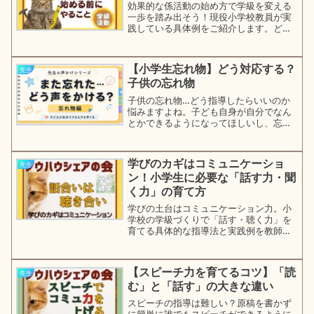
効果的な係活動の始め方で学級を変える
一歩を踏み出そう！現役小学校教員が実
践している具体例をご紹介します。どの
学級でも行われる係活動。でも始める前
に大事なことがあるんです。うまくいく
学級経営のノウハウをシェアして教師を
【小学生忘れ物】どう対応する？
先生
楽しみましょう！
子供の忘れ物
子供の忘れ物…どう指導したらいいのか
悩みますよね。子ども自身が自分でなん
とかできるようになってほしいし、忘れ
物ゼロの学級をつくりたい！担任として
どんなふうに子どもと関わって、どんな
学級経営をして、どう指導方法を工夫し
学びのカギはコミュニケーショ
先生
たらいいのか。
ン！小学生に必要な「話す力・聞
く力」の育て方
学びの土台はコミュニケーション力。小
学校の学級づくりで「話す・聴く力」を
育てる具体的な指導法と実践例を教師目
線で解説します。？論破？違います。AI
と差別化できる人間味のあるトーク力を
育てることを目標とした「話す力・聞く
【スピーチ力を育てるコツ】「読
先生
力」の育て方です。先生だけでなく、
む」と「話す」の大きな違い
「これから必要なコミュニケーションの
力」を意識しているパパママ・全ての大
スピーチの指導は難しい？原稿を書かず
人の方に読んでもらいたいです。
に簡単に誰でもスピーチができるように