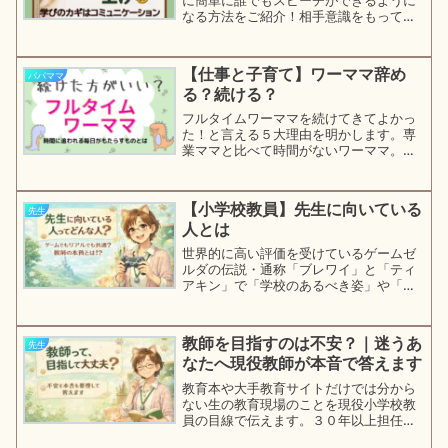
なる方法をご紹介！相手意識をもって伝
えようとする子に育てることが大人にな
っても自分の言葉で伝えようとする「話
す力」につながります！
【仕事と子育て】ワーママ辞め
パパママ
る？続ける？
フルタイムワーママを続けてきてよかっ
た！と言える５大理由を明かします。専
業ママと比べて時間がないワーママ。で
も、時間より足りないのは気持ちの余裕
でした。小学校教員を続けながら子育て
をしてきて想うことを伝えます。
【小学校教員】先生に向いている
先生
人とは
世界的に高い評価を受けているゲームゼ
ルダの伝説・通称「ブレワイ」と「ティ
アキン」で「学校のあるべき姿」や「教
員不足の学校で求められる教師像」「昔
も今も変わらない先生の本質」を見つけ
ました。教育の未来を考えたいすべての
教師を目指すのは不安？｜迷うあ
先生
人に読んでほしいです。
なたへ現役教師が本音で答えます
教育本や大手教育サイトだけでは分から
ない生の教育現場のことを現役小学校教
員の目線で伝えます。３０年以上担任を
してきて思う「先生」の大変さと面白