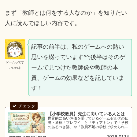
まず「教師とは何をする人なのか」を知りたい
人に読んでほしい内容です。
記事の前半は、私のゲームへの熱い
思いを綴っています^^;後半はそのゲ
ゲームってす
ームで見つけた教師像や教師の本
ごいのよ
質、ゲームの効果などを記していま
す！
【小学校教員】先生に向いている人とは
世界的に高い評価を受けているゲームゼルダの伝
説・通称「ブレワイ」と「ティアキン」で「学校
のあるべき姿」や「教員不足の学校で求められる
教師像」「昔も今も変わらない先生の本質」を見
つけました。教育の未来を考えたいすべての人に
2026.01.14
mama-sensei.com