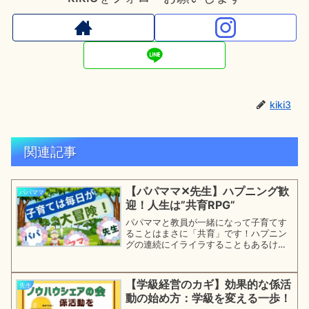
kiki3
関連記事
【パパママ✕先生】ハプニング歓
パパママ
迎！人生は”共育RPG”
パパママと教員が一緒になって子育てす
ることはまさに「共育」です！ハプニン
グの連続にイライラすることもあるけれ
ど、解決する方法はあります！それは、
自分をゲームの主人公にすること！どう
したら「共育＝子育て大冒険」を楽しめ
【学級経営のカギ】効果的な係活
先生
るのかコツを伝授します
動の始め方：学級を変える一歩！