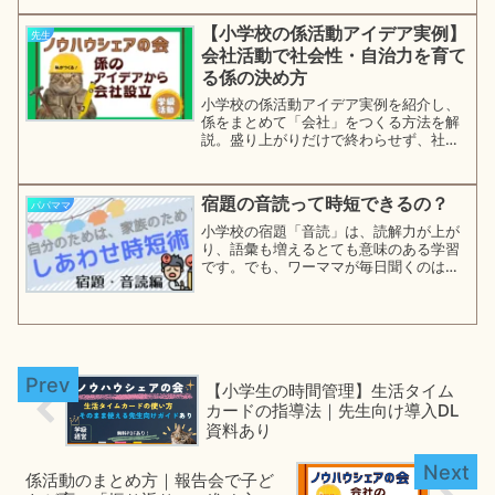
さ。教員を目指すことに不安を感じてい
る方に読んでほしい。教師として働くリ
【小学校の係活動アイデア実例】
先生
アルを知りたい人へ。教師の仕事のやり
会社活動で社会性・自治力を育て
がい・不安の正体を一つずつ整理しま
す。
る係の決め方
小学校の係活動アイデア実例を紹介し、
係をまとめて「会社」をつくる方法を解
説。盛り上がりだけで終わらせず、社会
性・自治を育てる係の決め方と、学級が
安定する回し方・振り返りのコツまでま
とめました。
宿題の音読って時短できるの？
パパママ
小学校の宿題「音読」は、読解力が上が
り、語彙も増えるとても意味のある学習
です。でも、ワーママが毎日聞くのはち
ょっと大変ですよね。やり方をちょっと
変える、めあてをちょっと変える、「音
読」に対する意識をちょっとだけ変える
だけで大丈夫。
【小学生の時間管理】生活タイム
カードの指導法｜先生向け導入DL
資料あり
係活動のまとめ方｜報告会で子ど