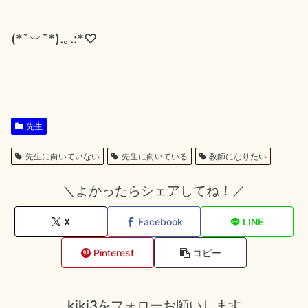
(*˘︶˘*).｡.:*♡
先生
先生に向いていない
先生に向いている
教師になりたい
＼よかったらシェアしてね！／
X
Facebook
LINE
Pinterest
コピー
kiki3をフォローお願いします