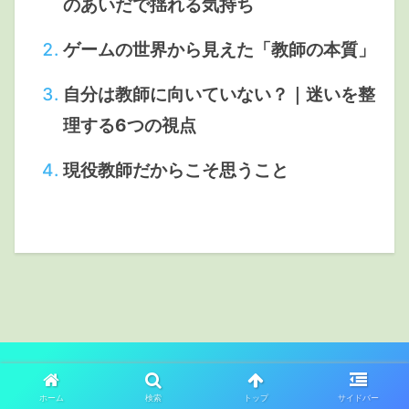
のあいだで揺れる気持ち
ゲームの世界から見えた「教師の本質」
自分は教師に向いていない？｜迷いを整
理する6つの視点
現役教師だからこそ思うこと
プライバシーポリシー
免責事項
ホーム
検索
トップ
サイドバー